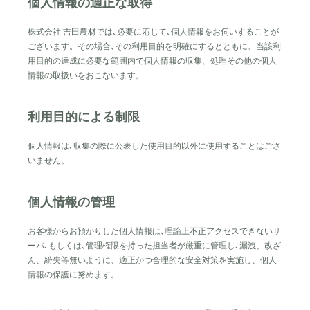
個人情報の適正な取得
営業時間●9:00〜18:00
休日●日曜・祝日
株式会社 吉田農材では､必要に応じて､個人情報をお伺いすることが
ホームページからお問い合わせ
ございます。その場合､その利用目的を明確にするとともに、当該利
用目的の達成に必要な範囲内で個人情報の収集、処理その他の個人
情報の取扱いをおこないます。
利用目的による制限
個人情報は､収集の際に公表した使用目的以外に使用することはござ
いません。
個人情報の管理
お客様からお預かりした個人情報は､理論上不正アクセスできないサ
ーバ､もしくは､管理権限を持った担当者が厳重に管理し､漏洩、改ざ
ん、紛失等無いように、適正かつ合理的な安全対策を実施し、個人
情報の保護に努めます。