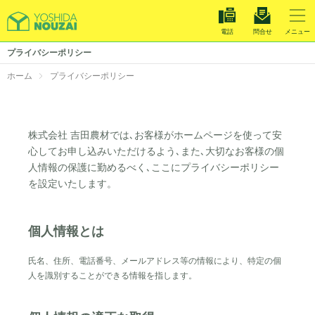
電話
問合せ
メニュー
温室施工
プライバシーポリシー
栽培システム
ホーム
プライバシーポリシー
メンテナンス
株式会社 吉田農材では､お客様がホームページを使って安
施工事例
心してお申し込みいただけるよう､また､大切なお客様の個
人情報の保護に勤めるべく､ここにプライバシーポリシー
お知らせ
を設定いたします。
求人情報
個人情報とは
会社案内
氏名、住所、電話番号、メールアドレス等の情報により、特定の個
人を識別することができる情報を指します。
お電話でのお問い合わせは
028-660-5065