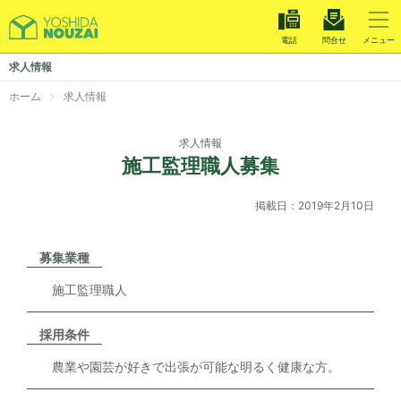
電話
問合せ
メニュー
温室施工
求人情報
栽培システム
ホーム
求人情報
メンテナンス
求人情報
施工監理職人募集
施工事例
掲載日：
2019年2月10日
お知らせ
求人情報
募集業種
施工監理職人
会社案内
採用条件
お電話でのお問い合わせは
農業や園芸が好きで出張が可能な明るく健康な方。
028-660-5065