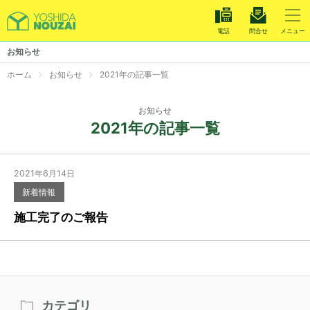
電話
問合せ
メニュー
温室施工
お知らせ
栽培システム
ホーム
お知らせ
2021年の記事一覧
メンテナンス
お知らせ
2021年の記事一覧
施工事例
お知らせ
2021年6月14日
新着情報
求人情報
施工完了のご報告
会社案内
お電話でのお問い合わせは
028-660-5065
カテゴリ