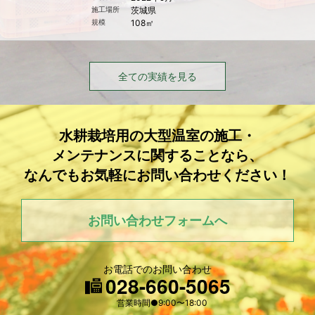
施工場所
茨城県
規模
108㎡
全ての実績を見る
水耕栽培用の
大型温室の施工・
メンテナンスに
関することなら、
なんでもお気軽に
お問い合わせください！
お問い合わせフォームへ
お電話でのお問い合わせ
028-660-5065
営業時間●9:00〜18:00